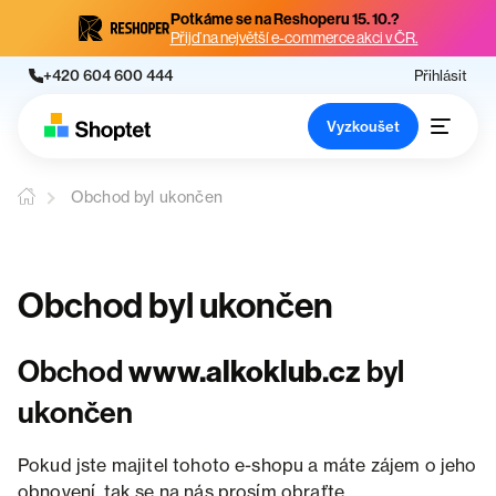
Potkáme se na Reshoperu 15. 10.?
Přijď na největší e-commerce akci v ČR.
+420 604 600 444
Přihlásit
Vyzkoušet
Obchod byl ukončen
Obchod byl ukončen
Obchod
www.alkoklub.cz
byl
ukončen
Pokud jste majitel tohoto e-shopu a máte zájem o jeho
obnovení, tak se na nás prosím obraťte.